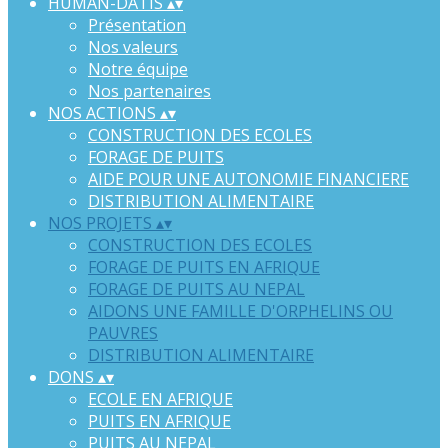
HUMAN-DATIS
▴
▾
Présentation
Nos valeurs
Notre équipe
Nos partenaires
NOS ACTIONS
▴
▾
CONSTRUCTION DES ECOLES
FORAGE DE PUITS
AIDE POUR UNE AUTONOMIE FINANCIERE
DISTRIBUTION ALIMENTAIRE
NOS PROJETS
▴
▾
CONSTRUCTION DES ECOLES
FORAGE DE PUITS EN AFRIQUE
FORAGE DE PUITS AU NEPAL
AIDONS UNE FAMILLE D'ORPHELINS OU
PAUVRES
DISTRIBUTION ALIMENTAIRE
DONS
▴
▾
ECOLE EN AFRIQUE
PUITS EN AFRIQUE
PUITS AU NEPAL